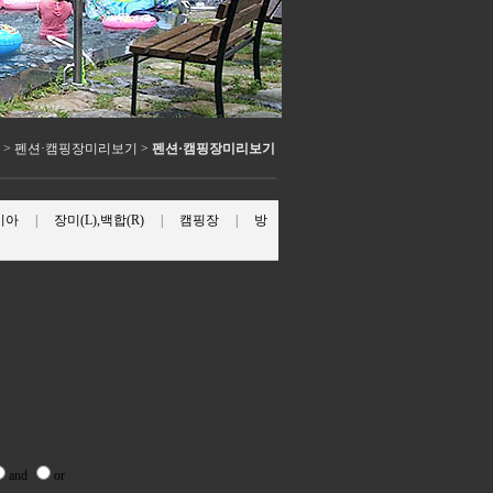
> 펜션·캠핑장미리보기 >
펜션·캠핑장미리보기
이아
|
장미(L),백합(R)
|
캠핑장
|
방
and
or