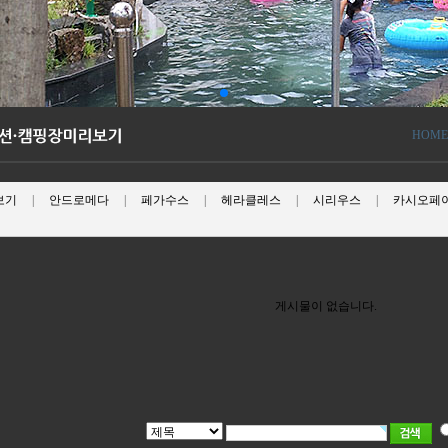
HOME
보기
|
안드로메다
|
페가수스
|
헤라클레스
|
시리우스
|
카시오페
|
게시물이 없습니다.