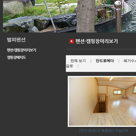
전체 보기
|
안드로메다
|
페가수
갈로
|
[안드로메다] 복층방2,거실(33)