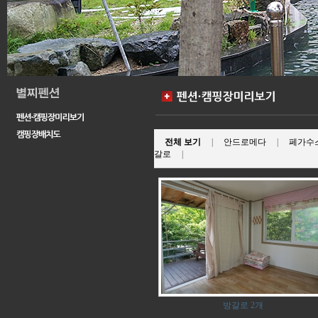
전체 보기
|
안드로메다
|
페가수
갈로
|
방갈로 2개