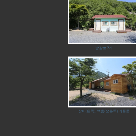
방갈로 2개
장미(왼쪽), 백합(오른쪽) 커플룸